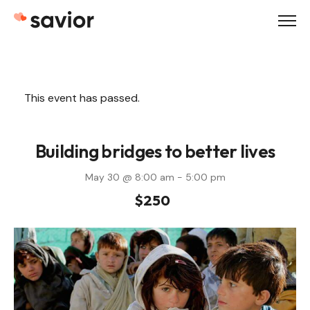
Skip
to
content
This event has passed.
Demo
Demo
Demo
Demo
Demo
1
2
3
4
5
Building bridges to better lives
May 30 @ 8:00 am
-
5:00 pm
Demo
Demo
Demo
Demo
Demo
$250
6
7
8
9
10
SEE ALL 27 DEMOS